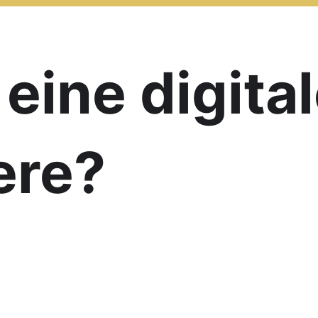
 eine digit
ere?