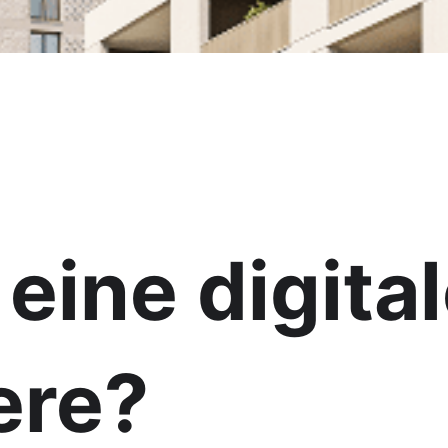
 eine digit
ere?