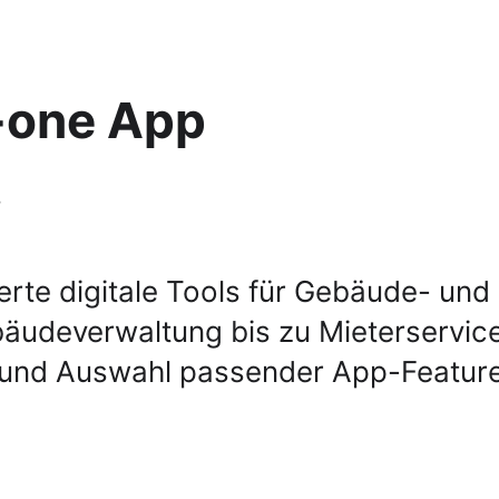
n-one App
.
e digitale Tools für Gebäude- und Q
bäudeverwaltung bis zu Mieterservi
g und Auswahl passender App-Featur